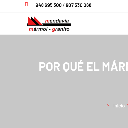

948 695 300
/
607 530 068
POR QUÉ EL MÁR
Inicio