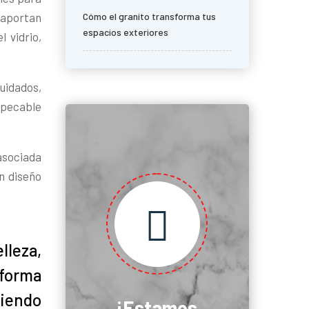
Cómo el granito transforma tus
 aportan
espacios exteriores
 vidrio,
cuidados,
mpecable
 asociada
un diseño

lleza,
sforma
siendo
¡Estamos