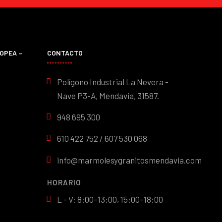
OPEA –
CONTACTO
Polígono Industrial La Nevera -
Nave P3-A, Mendavia, 31587.
948 695 300
610 422 752 / 607 530 068
info@marmolesygranitosmendavia.com
HORARIO
L - V: 8:00–13:00, 15:00–18:00