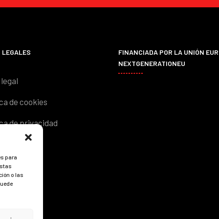
 LEGALES
FINANCIADA POR LA UNIÓN EUR
NEXTGENERATIONEU
 legal
ica de cookies
ica de privacidad
es para
estas
ión o las
 puede