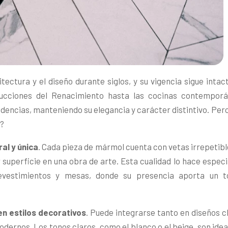
tectura y el diseño durante siglos, y su vigencia sigue intac
ucciones del Renacimiento hasta las cocinas contemporá
encias, manteniendo su elegancia y carácter distintivo. Pero
s?
ral y única
. Cada pieza de mármol cuenta con vetas irrepetibl
r superficie en una obra de arte. Esta cualidad lo hace espe
revestimientos y mesas, donde su presencia aporta un 
en estilos decorativos
. Puede integrarse tanto en diseños c
dernos. Los tonos claros, como el blanco o el beige, son ide